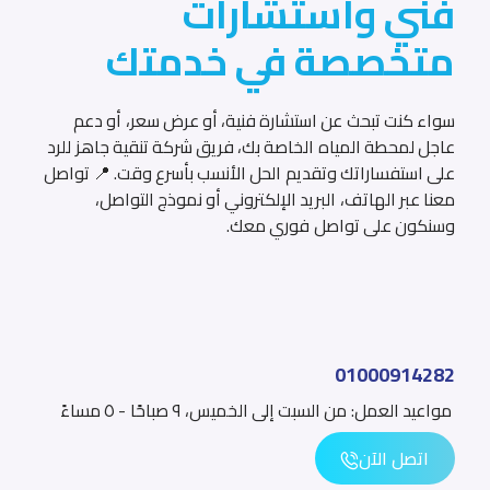
فني
واستشارات
متخصصة
في
خدمتك
سواء كنت تبحث عن استشارة فنية، أو عرض سعر، أو دعم عاجل لمحط
سواء
كنت
تبحث
عن
استشارة
فنية،
أو
عرض
سعر،
أو
دعم
عاجل
لمحطة
المياه
الخاصة
بك،
فريق
شركة
تنقية
جاهز
للرد
على
استفساراتك
وتقديم
الحل
الأنسب
بأسرع
وقت.
📍
تواصل
معنا
عبر
الهاتف،
البريد
الإلكتروني
أو
نموذج
التواصل،
وسنكون
على
تواصل
فوري
معك.
01000914282
01000914282
مواعيد العمل: من السبت إلى الخميس، ٩ صباحًا - ٥ مساءً
مواعيد
العمل:
من
السبت
إلى
الخميس،
٩
صباحًا
-
٥
مساءً
اتصل الآن