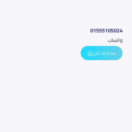
01555105024
01555105024
واتساب
واتساب
محادثة الآن